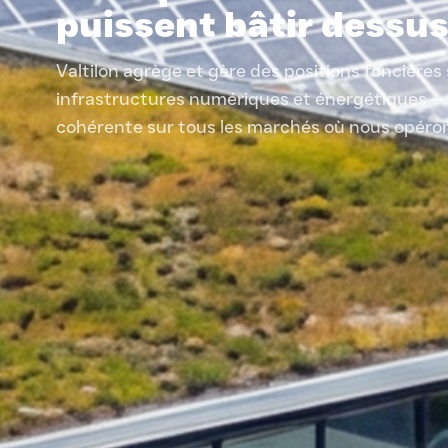
puissent bâtir dessus
Valtilon agrège et gère des positions foncières 
infrastructures numériques et énergétiques —
cohérente sur tous les marchés où nous opéro