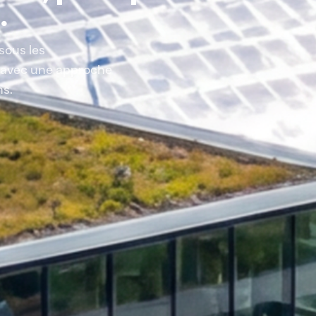
.
sous les
 avec une approche
ns.